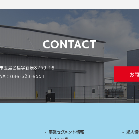
CONTACT
市玉島乙島字新湊8259-16
お
X：086-523-6551
- 事業セグメント情報
- 求人